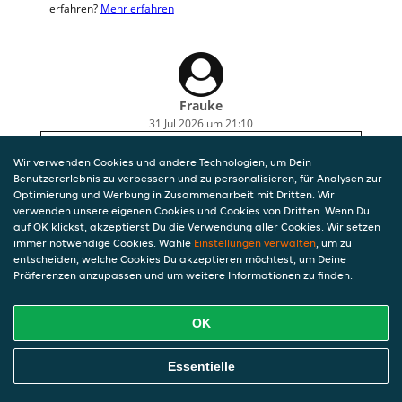
erfahren?
Mehr erfahren
Frauke
31 Jul 2026 um 21:10
Super lecker, sehr sehr heiß, große Portion, sehr
Wir verwenden Cookies und andere Technologien, um Dein
schnell und sehr freundlich geliefert. Vielen
Benutzererlebnis zu verbessern und zu personalisieren, für Analysen zur
lieben Dank dafür. Ich werde euch weiter
Optimierung und Werbung in Zusammenarbeit mit Dritten. Wir
empfehlen.
verwenden unsere eigenen Cookies und Cookies von Dritten. Wenn Du
auf OK klickst, akzeptierst Du die Verwendung aller Cookies. Wir setzen
immer notwendige Cookies. Wähle
Einstellungen verwalten
, um zu
entscheiden, welche Cookies Du akzeptieren möchtest, um Deine
Präferenzen anzupassen und um weitere Informationen zu finden.
OK
Essentielle